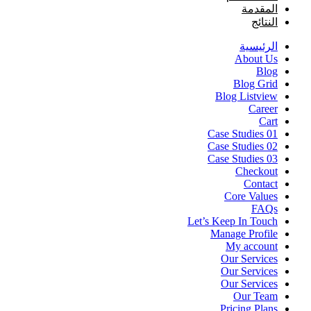
المقدمة
النتائج
الرئيسية
About Us
Blog
Blog Grid
Blog Listview
Career
Cart
Case Studies 01
Case Studies 02
Case Studies 03
Checkout
Contact
Core Values
FAQs
Let’s Keep In Touch
Manage Profile
My account
Our Services
Our Services
Our Services
Our Team
Pricing Plans