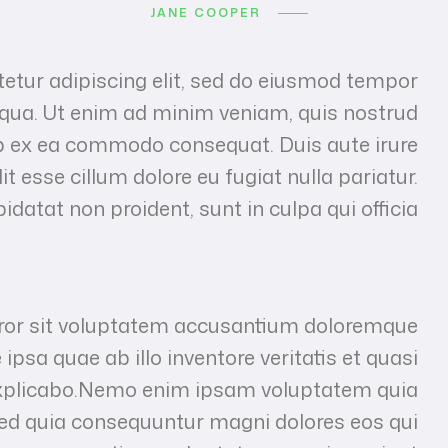
JANE COOPER
etur adipiscing elit, sed do eiusmod tempor
liqua. Ut enim ad minim veniam, quis nostrud
uip ex ea commodo consequat. Duis aute irure
it esse cillum dolore eu fugiat nulla pariatur.
datat non proident, sunt in culpa qui officia.
error sit voluptatem accusantium doloremque
sa quae ab illo inventore veritatis et quasi
 explicabo.Nemo enim ipsam voluptatem quia
 sed quia consequuntur magni dolores eos qui