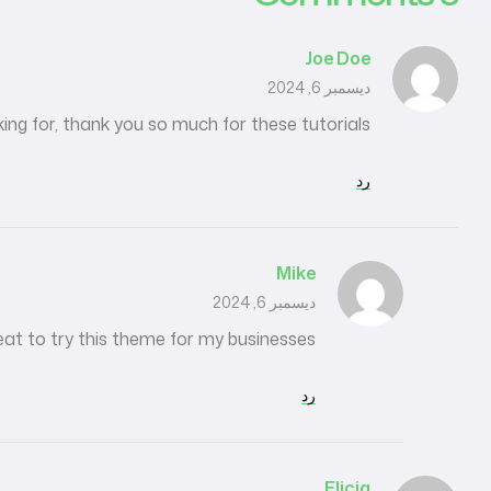
Joe Doe
ديسمبر 6, 2024
oking for, thank you so much for these tutorials
رد
Mike
ديسمبر 6, 2024
reat to try this theme for my businesses
رد
Elicia