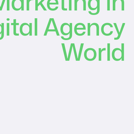
arketing in
gital Agency
World