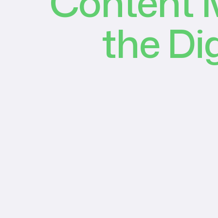
Content M
the Di